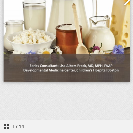
I
/
14