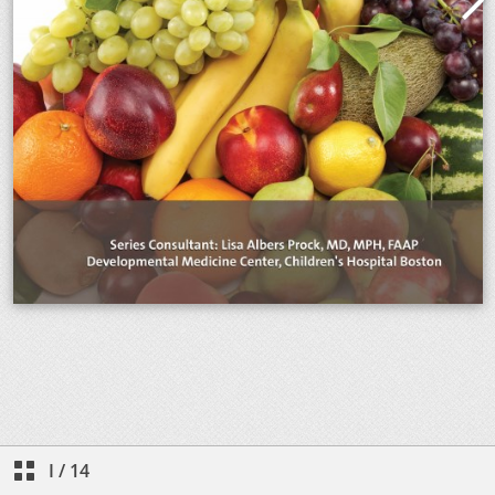
I
/
14